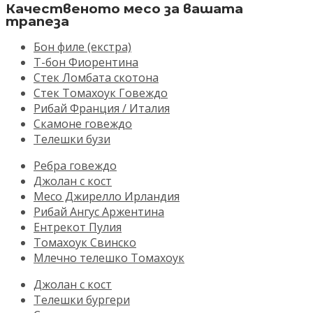
Качественото месо за вашата
трапеза
Бон филе (екстра)
Т-бон Фиорентина
Стек Ломбата скотона
Стек Томахоук Говеждо
Рибай Франция / Италия
Скамоне говеждо
Телешки бузи
Ребра говеждо
Джолан с кост
Месо Джирелло Ирландия
Рибай Ангус Аржентина
Ентрекот Пулия
Томахоук Свинско
Млечно телешко Томахоук
Джолан с кост
Телешки бургери