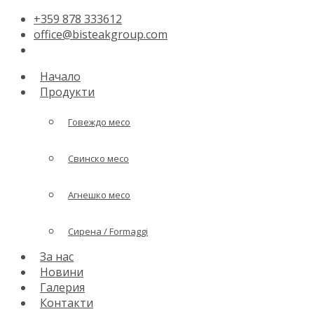
+359 878 333612
office@bisteakgroup.com
Начало
Продукти
Говеждо месо
Свинско месо
Агнешко месо
Сирена / Formaggi
За нас
Новини
Галерия
Контакти