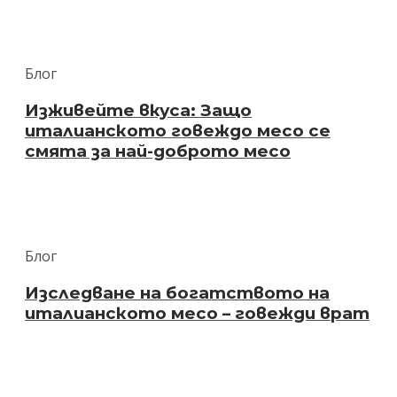
Блог
Изживейте вкуса: Защо
италианското говеждо месо се
смята за най-доброто месо
Блог
Изследване на богатството на
италианското месо – говежди врат