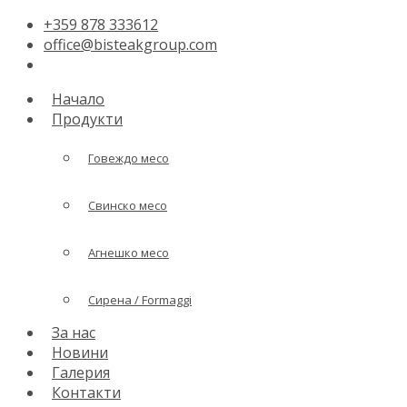
+359 878 333612
office@bisteakgroup.com
Начало
Продукти
Говеждо месо
Свинско месо
Агнешко месо
Сирена / Formaggi
За нас
Новини
Галерия
Контакти