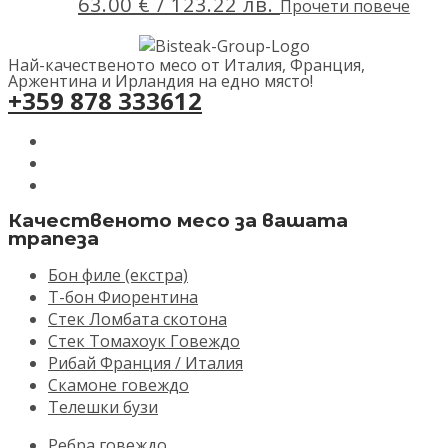
63.00
€
/ 123.22 лв.
Прочети повече
Най-качественото месо от Италия, Франция,
Аржентина и Ирландия на едно място!
+359 878 333612
Качественото месо за вашата
трапеза
Бон филе (екстра)
Т-бон Фиорентина
Стек Ломбата скотона
Стек Томахоук Говеждо
Рибай Франция / Италия
Скамоне говеждо
Телешки бузи
Ребра говеждо