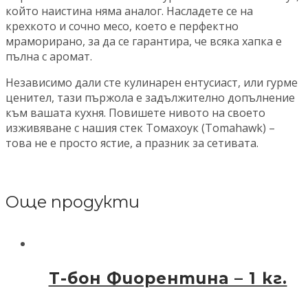
който наистина няма аналог. Насладете се на
крехкото и сочно месо, което е перфектно
мраморирано, за да се гарантира, че всяка хапка е
пълна с аромат.
Независимо дали сте кулинарен ентусиаст, или гурме
ценител, тази пържола е задължително допълнение
към вашата кухня. Повишете нивото на своето
изживяване с нашия стек Томахоук (Tomahawk) –
това не е просто ястие, а празник за сетивата.
Още продукти
Т-бон Фиорентина – 1 кг.