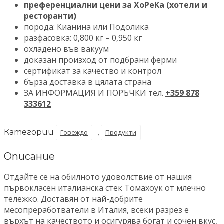
преференциални цени за ХоРеКа (хотели и
ресторанти)
порода: Кианина или Подолика
разфасовка: 0,800 кг – 0,950 кг
oхладено във вакуум
доказан произход от подбрани ферми
сертификат за качество и контрол
бърза доставка в цялата страна
ЗА ИНФОРМАЦИЯ И ПОРЪЧКИ тел.
+359 878
333612
Категории
,
Говеждо
Продукти
Описание
Отдайте се на обилното удоволствие от нашия
първокласен италианска стек Томахоук от млечно
тележко. Доставян от най-добрите
месопреработватели в Италия, всеки разрез е
върхът на качеството и осигурява богат и сочен вкус,